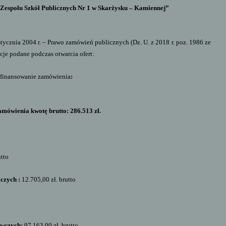
Zespołu Szkół Publicznych Nr 1 w Skarżysku – Kamiennej
”
 stycznia 2004 r. – Prawo zamówień publicznych (Dz. U. z 2018 r. poz. 1986 ze
je podane podczas otwarcia ofert:
 sfinansowanie zamówienia
:
mówienia kwotę brutto: 286.513 zł.
utto
iczych :
12.705,00 zł. brutto
ywczych:
97.163,00 zł. brutto