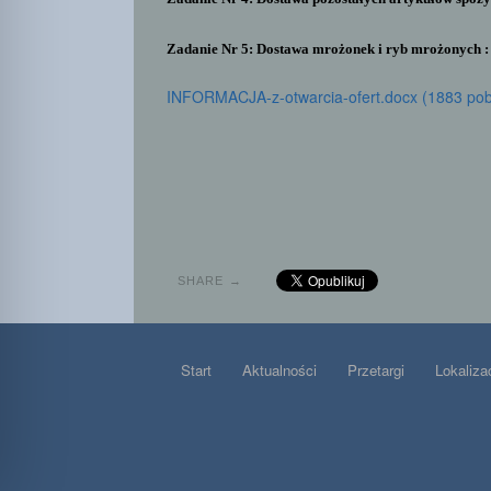
Zadanie Nr 5: Dostawa mrożonek i ryb mrożonych 
INFORMACJA-z-otwarcia-ofert.docx (1883 pob
SHARE →
Start
Aktualności
Przetargi
Lokaliza