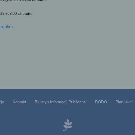
:
38.808,00
zł. brutto
rania )
cja
Kontakt
Biuletyn Informacji Publicznej
RODO
Plan lekcji