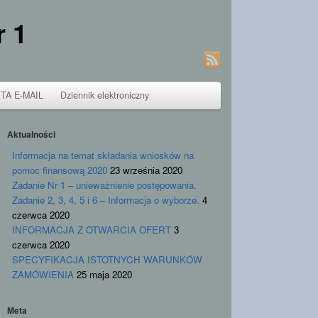
r 1
TA E-MAIL
Dziennik elektroniczny
Aktualności
Informacja na temat składania wniosków na
pomoc finansową 2020
23 września 2020
Zadanie Nr 1 – unieważnienie postępowania.
Zadanie 2, 3, 4, 5 i 6 – Informacja o wyborze.
4
czerwca 2020
INFORMACJA Z OTWARCIA OFERT
3
czerwca 2020
SPECYFIKACJA ISTOTNYCH WARUNKÓW
ZAMÓWIENIA
25 maja 2020
Meta