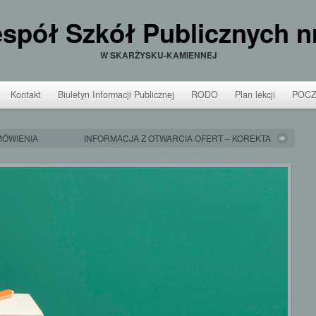
spół Szkół Publicznych n
W SKARŻYSKU-KAMIENNEJ
Kontakt
Biuletyn Informacji Publicznej
RODO
Plan lekcji
POCZ
MÓWIENIA
INFORMACJA Z OTWARCIA OFERT – KOREKTA