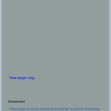
Plan lekcji
POCZTA E-MAIL
Dziennik elektroniczny
View larger map
Aktualności
Informacja na temat składania wniosków na pomoc finansową