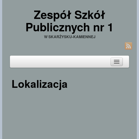
Zespół Szkół
Publicznych nr 1
W SKARŻYSKU-KAMIENNEJ
Start
Lokalizacja
Aktualności
Przetargi
Lokalizacja
Kontakt
Biuletyn Informacji Publicznej
RODO