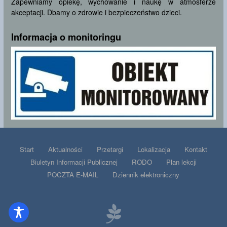
Zapewniamy opiekę, wychowanie i naukę w atmosferze
akceptacji. Dbamy o zdrowie i bezpieczeństwo dzieci.
Informacja o monitoringu
Start
Aktualności
Przetargi
Lokalizacja
Kontakt
Biuletyn Informacji Publicznej
RODO
Plan lekcji
POCZTA E-MAIL
Dziennik elektroniczny