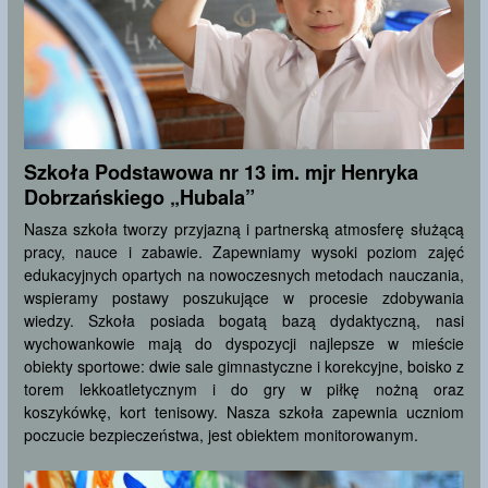
Szkoła Podstawowa nr 13 im. mjr Henryka
Dobrzańskiego „Hubala”
Nasza szkoła tworzy przyjazną i partnerską atmosferę służącą
pracy, nauce i zabawie. Zapewniamy wysoki poziom zajęć
edukacyjnych opartych na nowoczesnych metodach nauczania,
wspieramy postawy poszukujące w procesie zdobywania
wiedzy. Szkoła posiada bogatą bazą dydaktyczną, nasi
wychowankowie mają do dyspozycji najlepsze w mieście
obiekty sportowe: dwie sale gimnastyczne i korekcyjne, boisko z
torem lekkoatletycznym i do gry w piłkę nożną oraz
koszykówkę, kort tenisowy. Nasza szkoła zapewnia uczniom
poczucie bezpieczeństwa, jest obiektem monitorowanym.