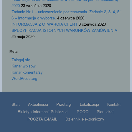
2020
23 września 2020
Zadanie Nr 1 – unieważnienie postępowania. Zadanie 2, 3, 4, 5 i
6 – Informacja o wyborze.
4 czerwca 2020
INFORMACJA Z OTWARCIA OFERT
3 czerwca 2020
SPECYFIKACJA ISTOTNYCH WARUNKÓW ZAMÓWIENIA
25 maja 2020
Meta
Zaloguj się
Kanał wpisów
Kanał komentarzy
WordPress.org
Start
Aktualności
Przetargi
Lokalizacja
Kontakt
Biuletyn Informacji Publicznej
RODO
Plan lekcji
POCZTA E-MAIL
Dziennik elektroniczny