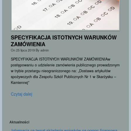
Plan lekcji
POCZTA E-MAIL
Dziennik elektroniczny
Instrukcja logowania
SPECYFIKACJA ISTOTNYCH WARUNKÓW
ZAMÓWIENIA
Logowanie do Dziennika
On
25 lipca 2019
By
admin
SPECYFIKACJA ISTOTNYCH WARUNKÓW ZAMÓWIENIAw
postępowaniu o udzielenie zamówienia publicznego prowadzonym
w trybie przetargu nieograniczonego na: „Dostawa artykułów
spożywczych dla Zespołu Szkół Publicznych Nr 1 w Skarżysku –
Kamiennej”
Czytaj dalej
Aktualności
Informacja na temat składania wniosków na pomoc finansową